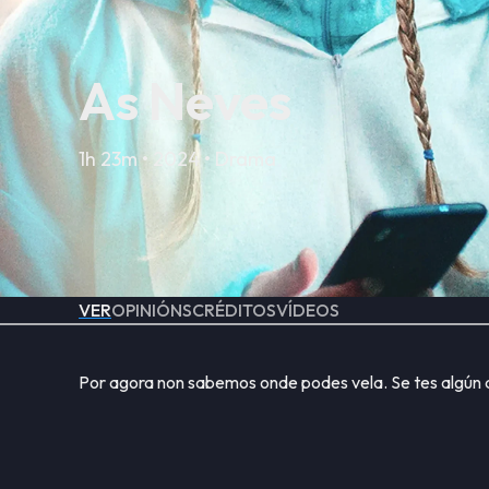
As Neves
1h 23m • 2024 • Drama
VER
OPINIÓNS
CRÉDITOS
VÍDEOS
Por agora non sabemos onde podes vela. Se tes algún 