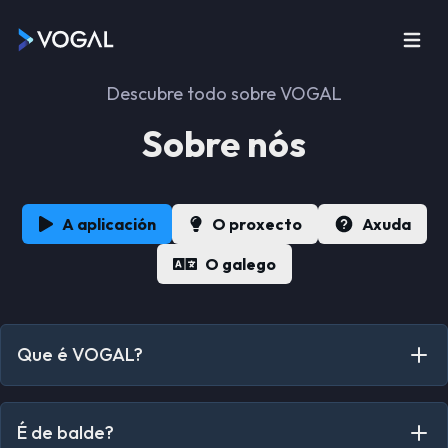
Descubre todo sobre VOGAL
Sobre nós
A aplicación
O proxecto
Axuda
O galego
Que é VOGAL?
VOGAL é a ferramenta perfecta para descubrir series e
películas en versión orixinal galega. Proporcionámosche
É de balde?
información sobre o contido e onde podes velo, para que