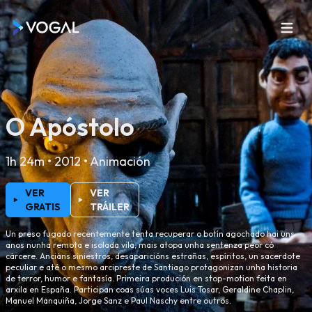
O Apóstolo
1h 24m • 2012 • Animación
VER
VER
GRATIS
TRÁILER
Un preso fugado recentemente tenta recuperar o botín agochado hai uns
anos nunha remota e isolada vila, mais atopa unha sentenza peor có
cárcere. Anciáns siniestros, desaparicións estrañas, espíritos, un sacerdote
peculiar e até o mesmo arcipreste de Santiago protagonizan unha historia
de terror, humor e fantasía. Primeira produción en stop-motion feita en
arxila en España. Participan coas súas voces Luis Tosar, Geraldine Chaplin,
Manuel Manquiña, Jorge Sanz e Paul Naschy entre outros.