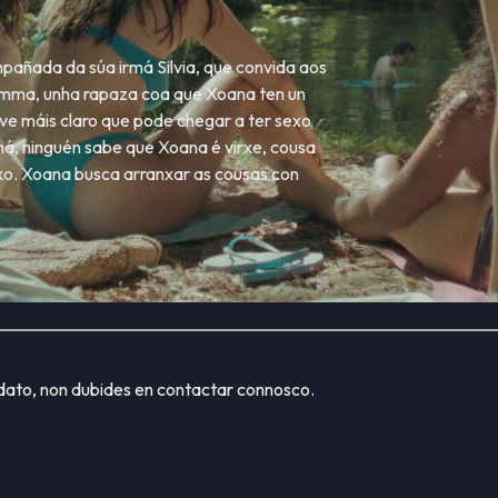
pañada da súa irmá Silvia, que convida aos
 Emma, unha rapaza coa que Xoana ten un
 ve máis claro que pode chegar a ter sexo
má, ninguén sabe que Xoana é virxe, cousa
exo. Xoana busca arranxar as cousas con
dato, non dubides en contactar connosco.