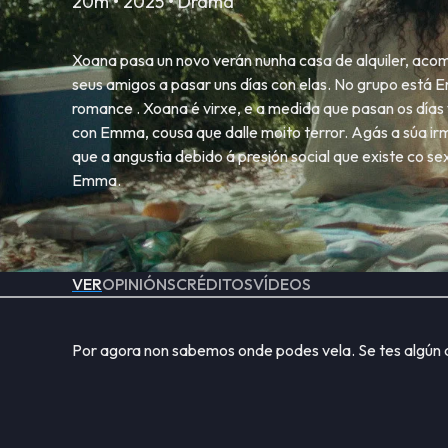
20m • 2025 • Drama
Xoana pasa un novo verán nunha casa de alquiler, acom
seus amigos a pasar uns días con elas. No grupo está
romance . Xoana é virxe, e a medida que pasan os días
con Emma, cousa que dalle moito terror. Agás a súa ir
que a angustia debido á presión social que existe co s
Emma.
VER
OPINIÓNS
CRÉDITOS
VÍDEOS
Por agora non sabemos onde podes vela. Se tes algún 