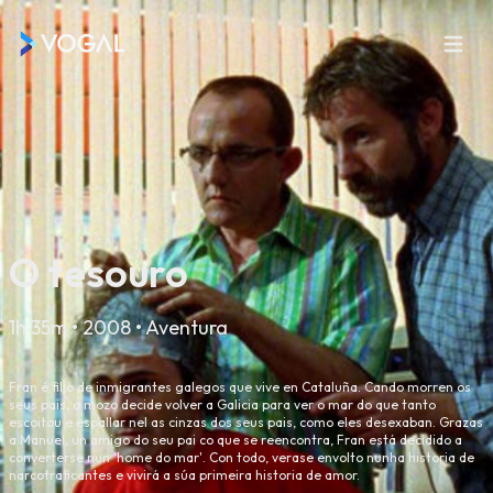
O tesouro
1h 35m • 2008 • Aventura
Fran é fillo de inmigrantes galegos que vive en Cataluña. Cando morren os
seus pais, o mozo decide volver a Galicia para ver o mar do que tanto
escoitou e espallar nel as cinzas dos seus pais, como eles desexaban. Grazas
a Manuel, un amigo do seu pai co que se reencontra, Fran está decidido a
converterse nun 'home do mar'. Con todo, verase envolto nunha historia de
narcotraficantes e vivirá a súa primeira historia de amor.