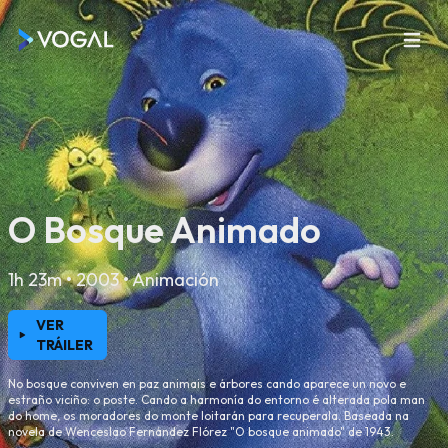
O Bosque Animado
1h 23m • 2003 • Animación
VER
TRÁILER
No bosque conviven en paz animais e árbores cando aparece un novo e
estraño viciño: o poste. Cando a harmonía do entorno é alterada pola man
do home, os moradores do monte loitarán para recuperala. Baseada na
novela de Wenceslao Fernández Flórez "O bosque animado" de 1943.