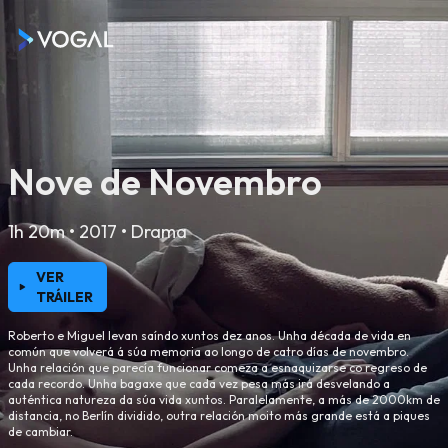
Nove de Novembro
1h 20m • 2017 • Drama
VER
TRÁILER
Roberto e Miguel levan saíndo xuntos dez anos. Unha década de vida en
común que volverá á súa memoria ao longo de catro días de novembro.
Unha relación que parecía funcionar comeza a esnaquizarse co regreso de
cada recordo. Unha bagaxe que cada vez pesa más irá desvelando a
auténtica natureza da súa vida xuntos. Paralelamente, a más de 2000km de
distancia, no Berlín dividido, outra relación moito más grande está a piques
de cambiar.