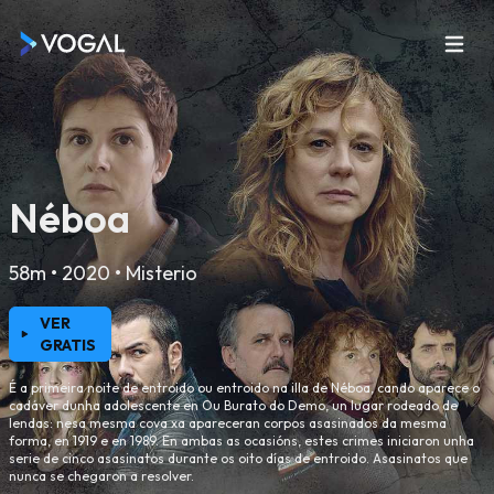
Néboa
58m • 2020 • Misterio
VER
GRATIS
É a primeira noite de entroido ou entroido na illa de Néboa, cando aparece o
cadáver dunha adolescente en Ou Burato do Demo, un lugar rodeado de
lendas: nesa mesma cova xa apareceran corpos asasinados da mesma
forma, en 1919 e en 1989. En ambas as ocasións, estes crimes iniciaron unha
serie de cinco asasinatos durante os oito días de entroido. Asasinatos que
nunca se chegaron a resolver.