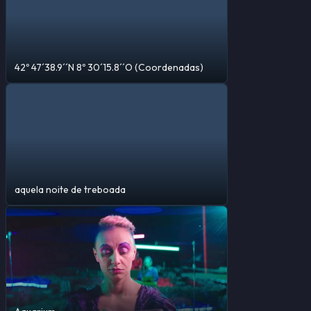
42º 47´38.9´´N 8º 30´15.8´´O (Coordenadas)
aquela noite de treboada