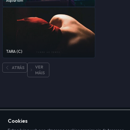
Aquarium
TARA (C)
VER
ATRÁS
MÁIS
Cookies
Aviso Legal
Mapa do sitio
Axuda
Contacto
©
2026
VOGAL - Series e películas en versión orixinal