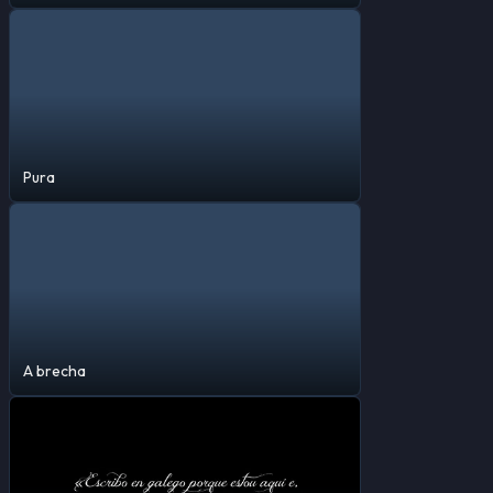
Pura
A brecha