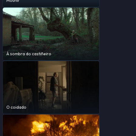
Mounir
Á sombra do castiñeiro
O coidado