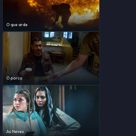
O que arde
O porco
As Neves