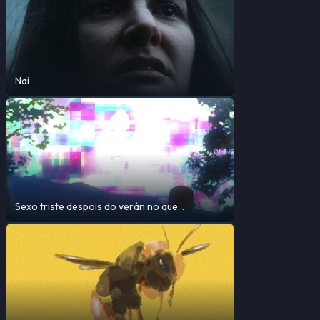
Nai
Sexo triste despois do verán no que
rompimos