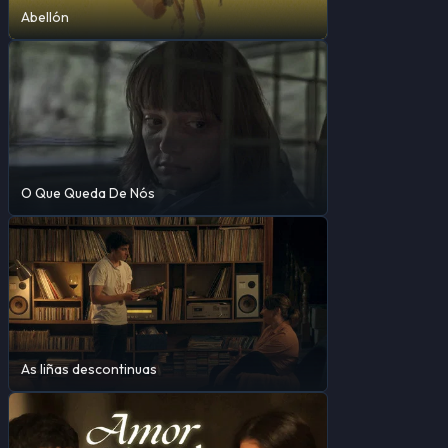
Abellón
O Que Queda De Nós
As liñas descontinuas